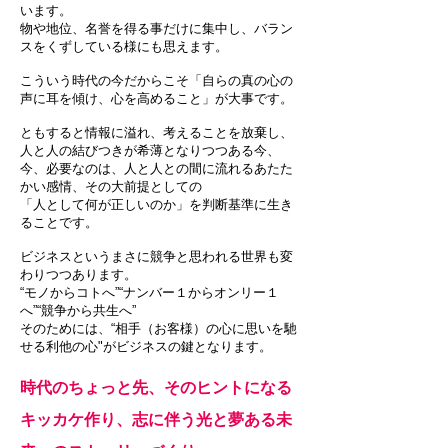
います。
物や地位、名誉を得る事だけに集中し、バラン
スをくずしている様にも思えます。
こういう時代の今だからこそ「自らの真の心の
声に耳を傾け、心を高めること」が大事です。
ともすると情報に溢れ、考えることを放棄し、
人と人の結びつきが希薄となりつつある今、
今、必要なのは、人と人との間に流れるあたた
かい感情、その大前提としての
「人として何が正しいのか」を判断基準に生き
ることです。
ビジネスというまさに競争と思われる世界も変
わりつつあります。
“モノからコトへ”“ナンバー１からオンリー１
へ”“競争から共生へ”
そのためには、“相手（お客様）の心に思いを馳
せる利他の心"がビジネスの鍵となります。
時代のちょっと先、そのヒントになる
キッカケ作り、志に伴う光と夢ある未